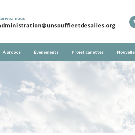
Écrivez-nous
administration@unsouffleetdesailes.org
À propos
Événements
Projet canettes
Nouvelle