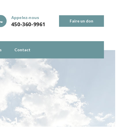
Appelez-nous
Faire un don
450-360-9961
s
Contact