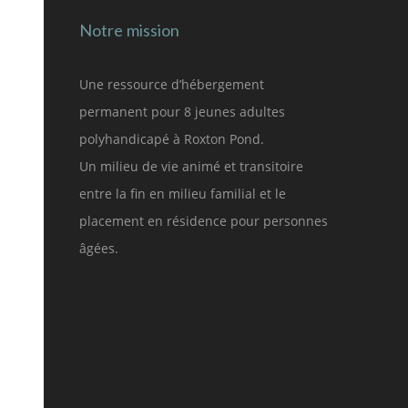
Notre mission
Une ressource d’hébergement
permanent pour 8 jeunes adultes
polyhandicapé à Roxton Pond.
Un milieu de vie animé et transitoire
entre la fin en milieu familial et le
placement en résidence pour personnes
âgées.