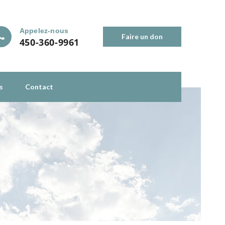
Appelez-nous
Faire un don
450-360-9961
s
Contact