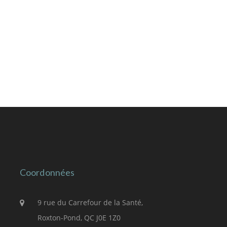
Coordonnées
9 rue du Carrefour de la Santé,
Roxton-Pond, QC J0E 1Z0