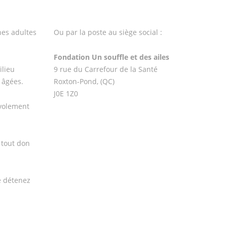
es adultes
Ou par la poste au siège social :
Fondation Un souffle et des ailes
ilieu
9 rue du Carrefour de la Santé
 âgées.
Roxton-Pond, (QC)
J0E 1Z0
évolement
 tout don
e détenez