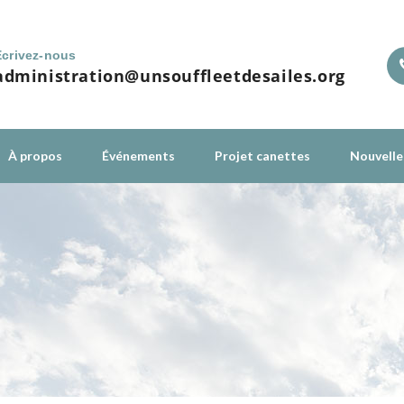
Écrivez-nous
administration@unsouffleetdesailes.org
À propos
Événements
Projet canettes
Nouvelle