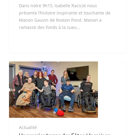
Dans notre 9h15, Isabelle Racicot nous
présente l’histoire inspirante et touchante de
Manon Gauvin de Roxton Pond. Manon a
ramassé des fonds à la sueu...
Actualité