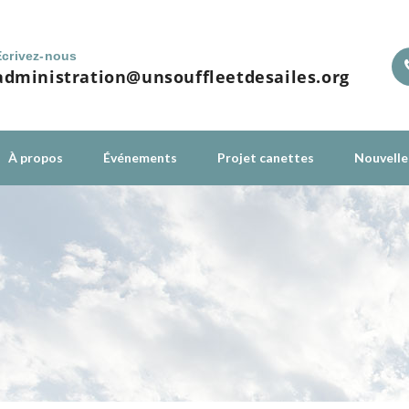
Écrivez-nous
administration@unsouffleetdesailes.org
À propos
Événements
Projet canettes
Nouvelle