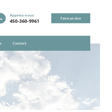
Appelez-nous
Faire un don
450-360-9961
s
Contact