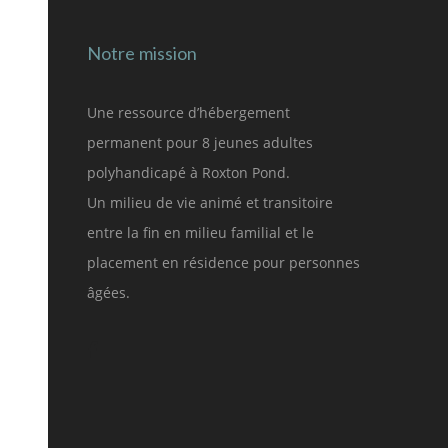
Notre mission
Une ressource d’hébergement
permanent pour 8 jeunes adultes
polyhandicapé à Roxton Pond.
Un milieu de vie animé et transitoire
entre la fin en milieu familial et le
placement en résidence pour personnes
âgées.