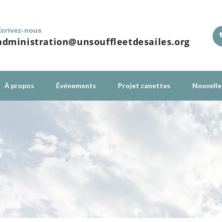
Écrivez-nous
administration@unsouffleetdesailes.org
À propos
Événements
Projet canettes
Nouvelle