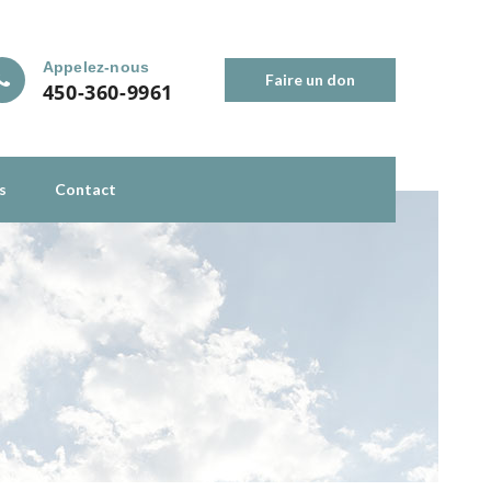
Appelez-nous
Faire un don
450-360-9961
s
Contact